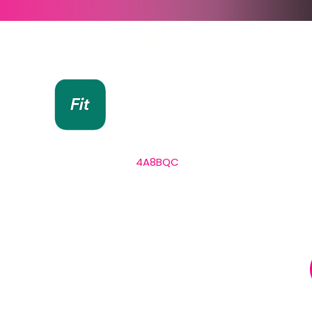
Fit-app
Blijf op de hoogte
via onze Fit by Wix
Download en log in met
code
4A8BQC
.