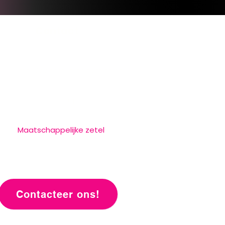
Contact
info@dansstudiodevotion.be
+324 93 12 31 51
Maatschappelijke zetel
Aarschotsesteenweg 130
2230 Herselt
Contacteer ons!