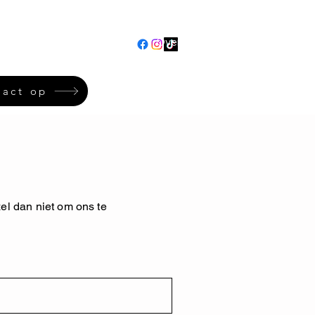
en
Verjaardagsfeestjes
Over ons
More
act op
el dan niet om ons te