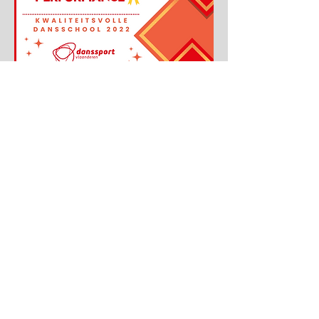
Dans is de ultieme vibe. Het is pure fun,
ontembare passie 🔥. Dansen is voor iedereen,
altijd en overal. Het leven is dansen en dat mag
iedereen weten! 💃🏼
Devotion Academy staat achter deze
boodschap en heeft vol trots het
#lifeisdance
-
manifest ondertekend. 👏
Samen gaan de we deze positieve vibe 💪
verspreiden. Hou onze socialmediakanalen in
de gaten! 👀
Ik hoop je snel te zien!
Annerose Janssens
Algemene leiding Devotion Academy