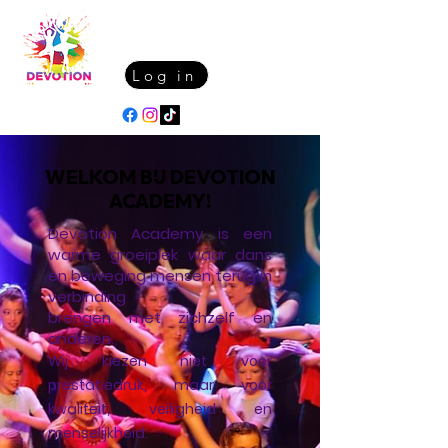
Log in
WELKOM BIJ DEVOTION
ACADEMY!
Devotion Academy is een
warme groeiplek waar dans
en beweging mensen terug in
verbinding
brengen met zichzelf en
anderen.
Wij kiezen niet voor
prestatiedruk, maar voor
kwaliteit, veiligheid en
menselijkheid.