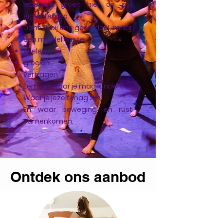
Iedereen groeit hier op zijn
eigen tempo.
Dans is bij ons geen doel, maar
een middel om te:
voelen
groeien
vertragen
Een plek waar je mag landen.
Waar je jezelf mag zijn.
En waar beweging en rust
samenkomen.
Ontdek ons aanbod