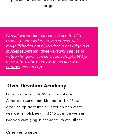
jarige.
Omdat we vinden dat dansen een RECHT
moet zijn voor iedereen, zijn er heel wat
mogelijkheden om bijvoorbeeld het lidgeld in
stukjes te betalen, tweewekelijks een les te
volgen (in geval van co-ouderschap)... Wil je
meer informatie hierover, neem dan even
contact
met ons op.
Over Devotion Academy
Devotion werd in 2009 opgericht door
Annerose Janssens. Met meer dan 17 jaar
ervaring op de teller is Devotion een vaste
waarde in Holsbeek. In 2016 opende we een
tweede vestiging in het centrum van Rillaar.
Onze kernwaarden: