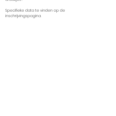
Specifieke data te vinden op de 
inschrijvingspagina.
Deel dit evenement
Volg ons
Steun ons via Trooper
Fit-app
Blijf op de hoogte