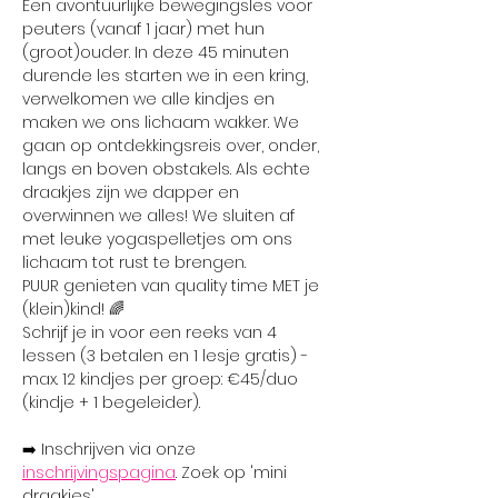
Een avontuurlijke bewegingsles voor 
peuters (vanaf 1 jaar) met hun 
(groot)ouder. In deze 45 minuten 
durende les starten we in een kring, 
verwelkomen we alle kindjes en 
maken we ons lichaam wakker. We 
gaan op ontdekkingsreis over, onder, 
langs en boven obstakels. Als echte 
draakjes zijn we dapper en 
overwinnen we alles! We sluiten af 
met leuke yogaspelletjes om ons 
lichaam tot rust te brengen.
PUUR genieten van quality time MET je 
(klein)kind! 🌈
Schrijf je in voor een reeks van 4 
lessen (3 betalen en 1 lesje gratis) - 
max. 12 kindjes per groep: €45/duo 
(kindje + 1 begeleider).
➡️ Inschrijven via onze 
inschrijvingspagina
. Zoek op 'mini 
draakjes'.