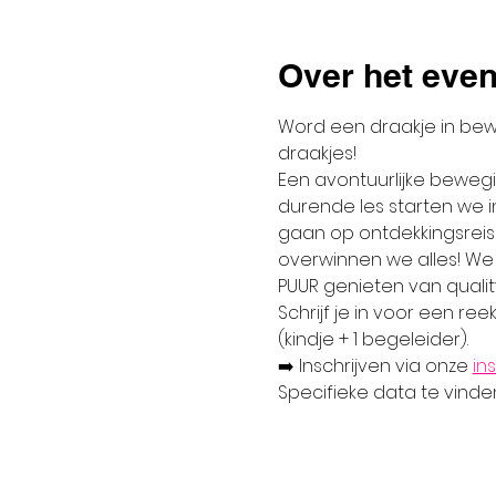
Over het eve
Word een draakje in bewegi
draakjes!
Een avontuurlijke bewegi
durende les starten we i
gaan op ontdekkingsreis 
overwinnen we alles! We 
PUUR genieten van quality 
Schrijf je in voor een ree
(kindje + 1 begeleider).
➡️ Inschrijven via onze 
in
Specifieke data te vinde