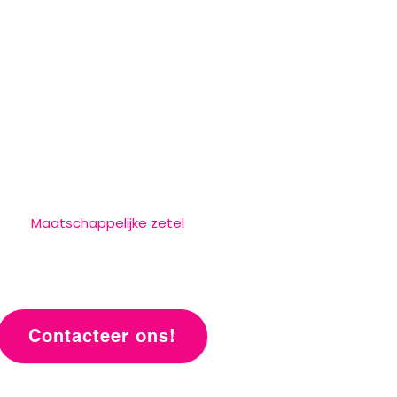
Contact
info@dansstudiodevotion.be
+324 93 12 31 51
Maatschappelijke zetel
Aarschotsesteenweg 130
2230 Herselt
Contacteer ons!