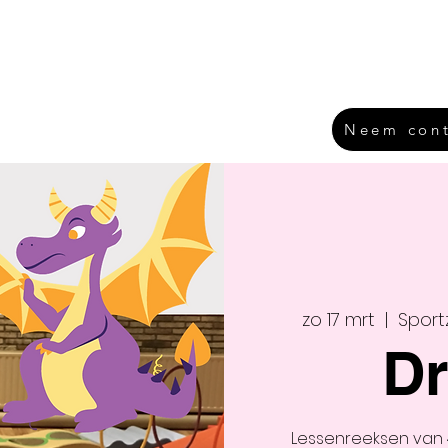
Home
Lesaanbod
Locaties
Danskamp
Neem cont
zo 17 mrt
  |  
Sport
Dr
Lessenreeksen van 4 