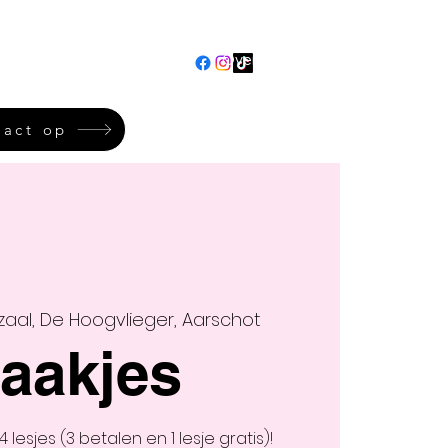
en
Verjaardagsfeestjes
Over ons
More
act op
zaal, De Hoogvlieger, Aarschot
aakjes
lesjes (3 betalen en 1 lesje gratis)!