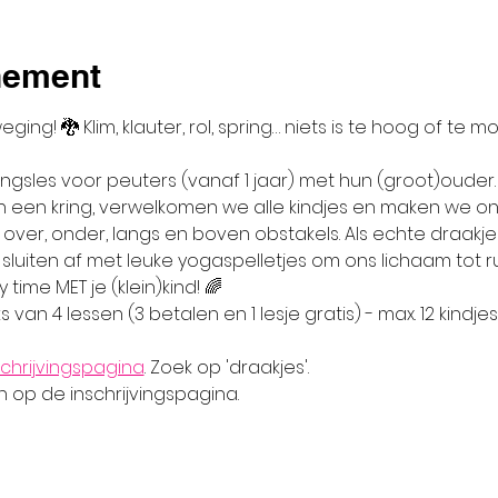
nement
ng! 🐉 Klim, klauter, rol, spring… niets is te hoog of te moe
ngsles voor peuters (vanaf 1 jaar) met hun (groot)ouder.
n een kring, verwelkomen we alle kindjes en maken we on
over, onder, langs en boven obstakels. Als echte draakje
sluiten af met leuke yogaspelletjes om ons lichaam tot r
time MET je (klein)kind! 🌈
ks van 4 lessen (3 betalen en 1 lesje gratis) - max. 12 kind
schrijvingspagina
. Zoek op 'draakjes'.
n op de inschrijvingspagina.