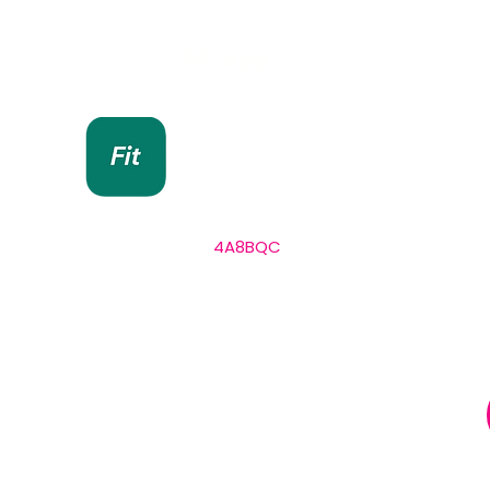
Fit-app
Blijf op de hoogte
via onze Fit by Wix
Download en log in met
code
4A8BQC
.