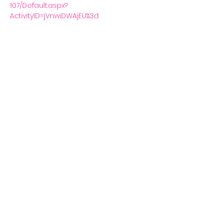
107/Default.aspx?
ActivityID=jVnwiDWAjEU%3d 
Deel dit evenement
Volg ons
Steun ons via Trooper
Fit-app
Blijf op de hoogte
via onze Fit by Wix
Download en log in met
code
4A8BQC
.