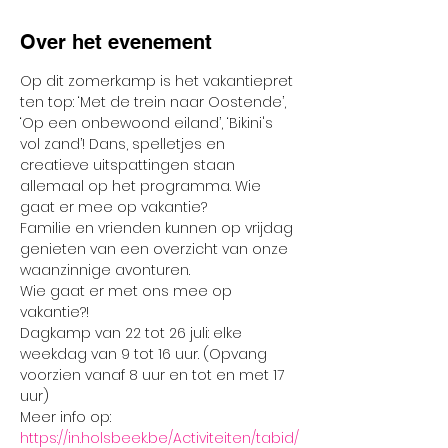
Over het evenement
Op dit zomerkamp is het vakantiepret 
ten top: ‘Met de trein naar Oostende’, 
‘Op een onbewoond eiland’, ‘Bikini's 
vol zand’! Dans, spelletjes en 
creatieve uitspattingen staan 
allemaal op het programma. Wie 
gaat er mee op vakantie?
Familie en vrienden kunnen op vrijdag 
genieten van een overzicht van onze 
waanzinnige avonturen.
Wie gaat er met ons mee op 
vakantie?!
Dagkamp van 22 tot 26 juli: elke 
weekdag van 9 tot 16 uur. (Opvang 
voorzien vanaf 8 uur en tot en met 17 
uur)
Meer info op: 
https://in.holsbeek.be/Activiteiten/tabid/