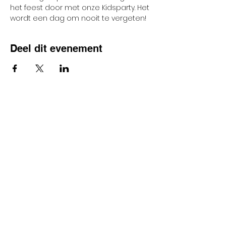
het feest door met onze Kidsparty. Het 
wordt een dag om nooit te vergeten!
Deel dit evenement
Volg ons
Steun ons via Trooper
Fit-app
Blijf op de hoogte
via onze Fit by Wix
Download en log in met
code
4A8BQC
.