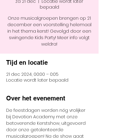
za 21 dec
  |  
Locatie wordt later
bepaald
Onze musicalgroepen brengen op 21
december een voorstelling helemaal
in het thema kerst! Gevolgd door een
swingende Kids Party! Meer info volgt
weldra!
Tijd en locatie
21 dec 2024, 00:00 – 0:05
Locatie wordt later bepaald
Over het evenement
De feestdagen worden nóg vrolijker 
bij Devotion Academy met onze 
betoverende Kerstshow, uitgevoerd 
door onze getalenteerde 
musicalgroepen! Na de show gaat 