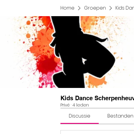
Home
Groepen
Kids D
Kids Dance Scherpenheuv
Privé
·
4 leden
Discussie
Bestanden