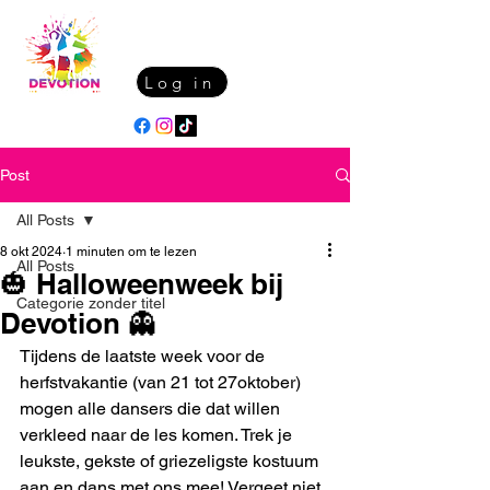
Log in
Post
All Posts
8 okt 2024
1 minuten om te lezen
All Posts
🎃 Halloweenweek bij
Categorie zonder titel
Devotion 👻
Tijdens de laatste week voor de 
herfstvakantie (van 21 tot 27oktober) 
mogen alle dansers die dat willen 
verkleed naar de les komen. Trek je 
leukste, gekste of griezeligste kostuum 
aan en dans met ons mee! Vergeet niet, 