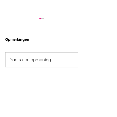
Opmerkingen
Summerworkshops ☀️
Plaats een opmerking...
Feest in de stad
event!)🎉✨