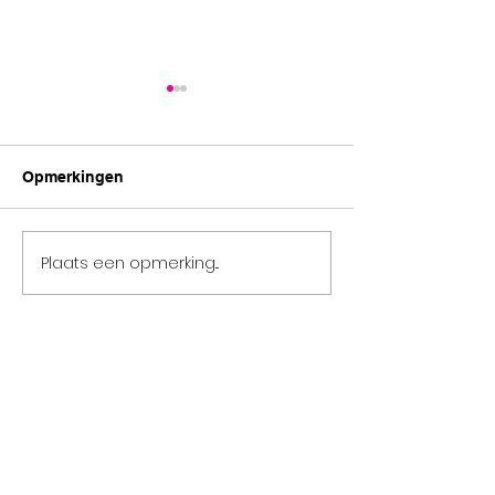
Opmerkingen
Summerworkshops ☀️
Plaats een opmerking...
Feest in de stad
event!)🎉✨